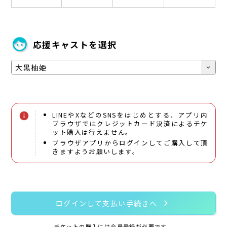
face
応援キャストを選択
expand_more
LINEやXなどのSNSをはじめとする、アプリ内
info
ブラウザではクレジットカード決済によるチケ
ット購入は行えません。
ブラウザアプリからログインしてご購入して頂
きますようお願いします。
chevron_right
ログインして支払い手続きへ
チケットの購入には会員登録が必要です。