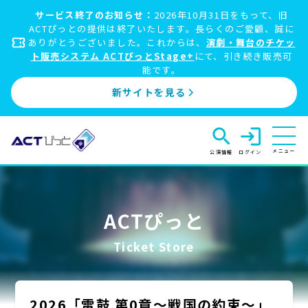
サービス終了のお知らせ：
2026年10月31日をもって、旧
ACTぴっとの提供は終了いたします。長らくのご愛顧、誠に
ありがとうございました。これからは、
演劇・舞台のチケッ
ト販売システム ACTぴっとStage+
にて、引き続き販売可
能です。
新サイトを見る
search
login
メニュー
公演情報
ログイン
ACTぴっと
Ticket Store
2026「雷鼓 第0章〜戦国の約束〜」