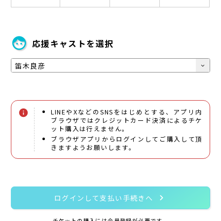
face
応援キャストを選択
expand_more
LINEやXなどのSNSをはじめとする、アプリ内
info
ブラウザではクレジットカード決済によるチケ
ット購入は行えません。
ブラウザアプリからログインしてご購入して頂
きますようお願いします。
chevron_right
ログインして支払い手続きへ
チケットの購入には会員登録が必要です。