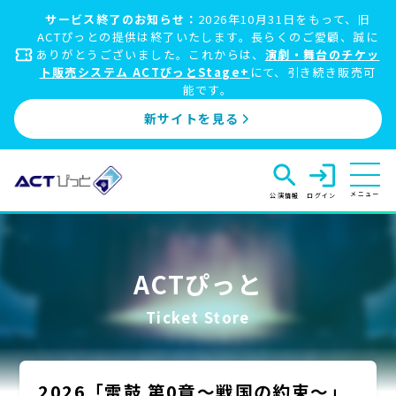
サービス終了のお知らせ：
2026年10月31日をもって、旧
ACTぴっとの提供は終了いたします。長らくのご愛顧、誠に
ありがとうございました。これからは、
演劇・舞台のチケッ
ト販売システム ACTぴっとStage+
にて、引き続き販売可
能です。
新サイトを見る
search
login
メニュー
公演情報
ログイン
ACTぴっと
Ticket Store
2026「雷鼓 第0章〜戦国の約束〜」