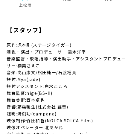
上松燈
【スタッフ】
原作:虎本剛(ステージタイガー)
潤色・演出・プロデューサー:鈴木洋平
音楽監督・歌唱指導・演出助手・アシスタントプロデュー
サー:楠美さえこ
音楽:高山康文/松田純一/石渡裕貴
振付:Mya(jade)
振付アシスタント:白水こころ
舞台監督:hige(BS-II)
舞台美術:西本卓也
音響:藤森暖生(株式会社 結音)
照明:溝渕功(campana)
映像制作:竹田和哲(NOLCA SOLCA Film)
映像オペレーター:北あかね