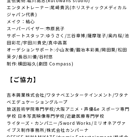
宣伝美術:堀川高志(kutowans studio)
エンタメトレーナー:尾崎貴汎(ホリスティックメディカル
ジャパン代表)
メイク：結心
スーパーバイザー:市原民子
サポートスタッフ:ゆうさく/三谷章博/薩摩理子/奥内桜/池
田彩花/宇田川貴史/真中昌嵩
オーデションサポート:小山友優/鍛冶本彩美/岡田葵/松田
茉夕/長谷川優/谷村悠
制作:横田裕久(劇団 Compass)
【ご協力】
吉本興業株式会社/ワタナベエンターテインメント/ワタナ
ベエデュケーショングループ
放送芸術学院専門学校/大阪アニメ・声優&e スポーツ専門
学校 日本写真映像専門学校/近畿医療専門学校
ライターズ・カンパニー/Sword Works/ミリオネアヴァ
イブス制作事務所/株式会社カンパーナ
OFFICE MINAMIKAZE/dysmic Entertainment/株式会