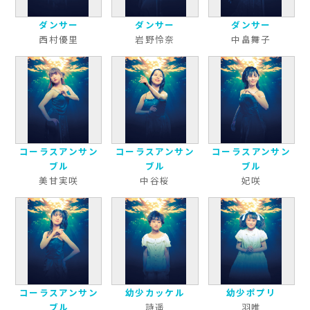
ダンサー
ダンサー
ダンサー
西村優里
岩野怜奈
中畠舞子
コーラスアンサン
コーラスアンサン
コーラスアンサン
ブル
ブル
ブル
美甘実咲
中谷桜
妃咲
コーラスアンサン
幼少カッケル
幼少ポプリ
ブル
詩遥
羽唯