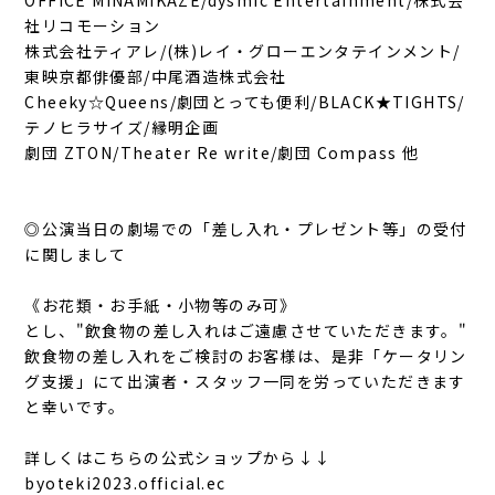
社リコモーション
株式会社ティアレ/(株)レイ・グローエンタテインメント/
東映京都俳優部/中尾酒造株式会社
Cheeky☆Queens/劇団とっても便利/BLACK★TIGHTS/
テノヒラサイズ/縁明企画
劇団 ZTON/Theater Re write/劇団 Compass 他
◎公演当日の劇場での「差し入れ・プレゼント等」の受付
に関しまして
《お花類・お手紙・小物等のみ可》
とし、"飲食物の差し入れはご遠慮させていただきます。"
飲食物の差し入れをご検討のお客様は、是非「ケータリン
グ支援」にて出演者・スタッフ一同を労っていただきます
と幸いです。
詳しくはこちらの公式ショップから↓↓
byoteki2023.official.ec