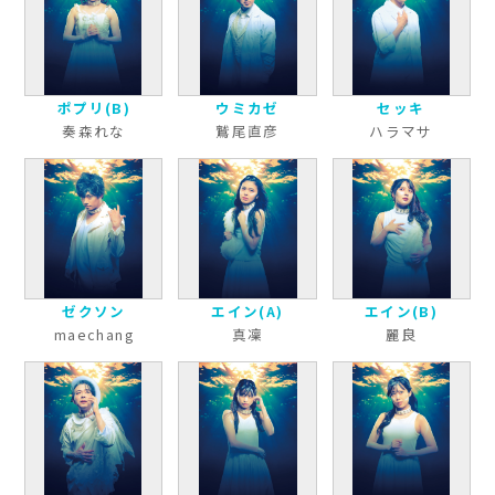
ポプリ(B)
ウミカゼ
セッキ
奏森れな
鷲尾直彦
ハラマサ
ゼクソン
エイン(A)
エイン(B)
maechang
真凜
麗良