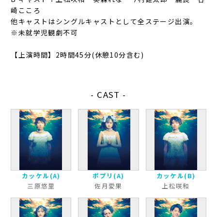
崎こころ
他キャストはシングルキャストとして全ステージ出演。
※未就学児観劇不可
【上演時間】2時間45分(休憩10分含む)
- CAST -
カッケル(A)
ポプリ(A)
カッケル(B)
三原悠里
佐月愛果
上松咲和