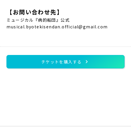
【お問い合わせ先】
ミュージカル『病的船団』公式
musical.byotekisendan.official@gmail.com
chevron_right
チケットを購入する