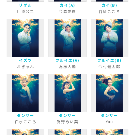
リゲル
カイ(A)
カイ(B)
川添公二
今森愛夏
谷崎こころ
イズツ
フルイエ(A)
フルイエ(B)
おぎゃん
為房大輔
今村健太郎
ダンサー
ダンサー
ダンサー
白水こころ
眞野めい菜
Yuu