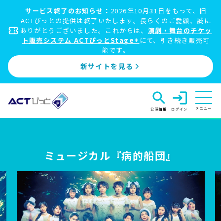
サービス終了のお知らせ：
2026年10月31日をもって、旧
ACTぴっとの提供は終了いたします。長らくのご愛顧、誠に
ありがとうございました。これからは、
演劇・舞台のチケッ
ト販売システム ACTぴっとStage+
にて、引き続き販売可
能です。
新サイトを見る
search
login
メニュー
公演情報
ログイン
ミュージカル『病的船団』