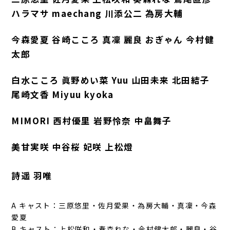
ハラマサ maechang 川添公二
為房大輔
今森愛夏 谷崎こころ 真凜 麗良 おぎゃん 今村健
太郎
白水こころ 眞野めい菜 Yuu 山田未来 北田結子
尾崎文香 Miyuu kyoka
MIMORI 西村優里 岩野怜奈 中畠舞子
美甘実咲 中谷桜 妃咲 上松燈
A キャスト：三原悠里・佐月愛果・為房大輔・真凜・今森
愛夏
B キャスト：上松咲和・奏森れな・今村健太郎・麗良・谷